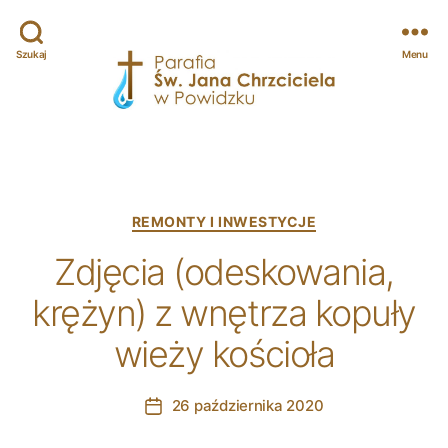
Szukaj
Menu
Parafia
św.
Jana
Chrzciciela
w
Categories
REMONTY I INWESTYCJE
Powidzku
Zdjęcia (odeskowania,
krężyn) z wnętrza kopuły
wieży kościoła
26 października 2020
Post
date