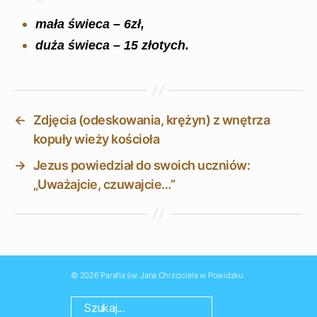
mała świeca – 6zł,
duża świeca – 15 złotych.
←
Zdjęcia (odeskowania, krężyn) z wnętrza
kopuły wieży kościoła
→
Jezus powiedział do swoich uczniów:
„Uważajcie, czuwajcie…”
© 2026
Parafia św. Jana Chrzciciela w Powidzku