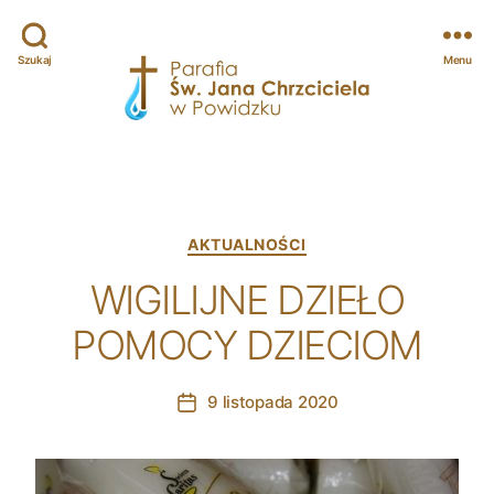
Szukaj
Menu
Parafia
św.
Jana
Chrzciciela
w
Categories
AKTUALNOŚCI
Powidzku
WIGILIJNE DZIEŁO
POMOCY DZIECIOM
9 listopada 2020
Post
date