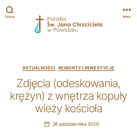
Szukaj
Menu
Parafia
św.
Jana
Chrzciciela
w
Categories
AKTUALNOŚCI
REMONTY I INWESTYCJE
Powidzku
Zdjęcia (odeskowania,
krężyn) z wnętrza kopuły
wieży kościoła
26 października 2020
Post
date