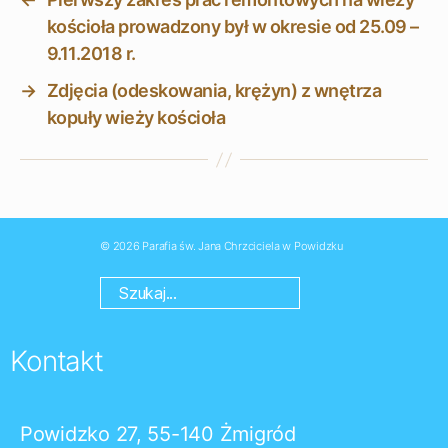
kościoła prowadzony był w okresie od 25.09 –
9.11.2018 r.
→
Zdjęcia (odeskowania, krężyn) z wnętrza
kopuły wieży kościoła
© 2026
Parafia św. Jana Chrzciciela w Powidzku
Kontakt
Powidzko 27, 55-140 Żmigród