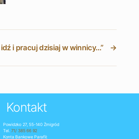
idź i pracuj dzisiaj w winnicy…”
→
Kontakt
Powidzko 27, 55-140 Żmigród
Tel.
71/ 385 66 92
Konta Bankowe Parafii: