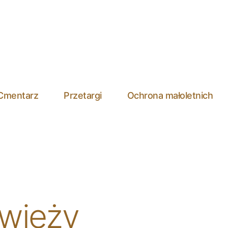
Cmentarz
Przetargi
Ochrona małoletnich
 wieży