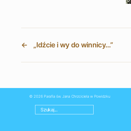
←
„Idźcie i wy do winnicy…”
© 2026
Parafia św. Jana Chrzciciela w Powidzku