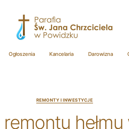
Parafia
św.
Ogłoszenia
Kancelaria
Darowizna
Jana
Chrzciciela
w
Powidzku
Categories
REMONTY I INWESTYCJE
p remontu hełmu