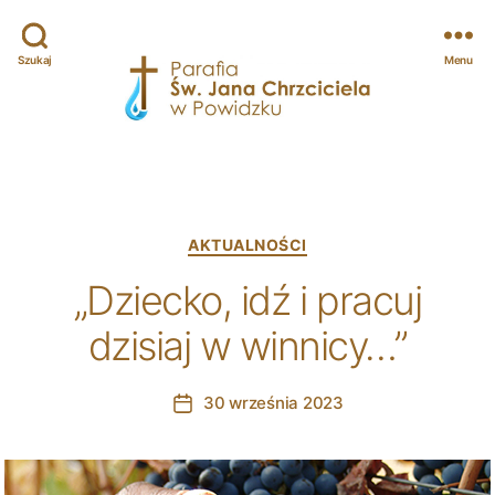
Szukaj
Menu
Parafia
św.
Jana
Chrzciciela
w
Categories
AKTUALNOŚCI
Powidzku
„Dziecko, idź i pracuj
dzisiaj w winnicy…”
30 września 2023
Post
date