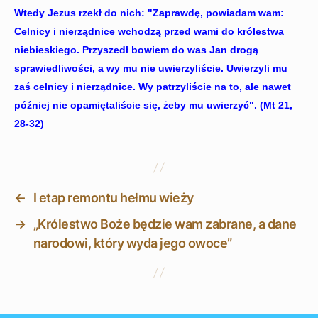
Wtedy Jezus rzekł do nich: "Zaprawdę, powiadam wam:
Celnicy i nierządnice wchodzą przed wami do królestwa
niebieskiego. Przyszedł bowiem do was Jan drogą
sprawiedliwości, a wy mu nie uwierzyliście. Uwierzyli mu
zaś celnicy i nierządnice. Wy patrzyliście na to, ale nawet
później nie opamiętaliście się, żeby mu uwierzyć". (Mt 21,
28-32)
←
I etap remontu hełmu wieży
→
„Królestwo Boże będzie wam zabrane, a dane
narodowi, który wyda jego owoce”