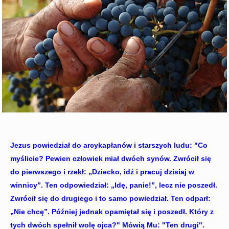
Jezus powiedział do arcykapłanów i starszych ludu: "Co
myślicie? Pewien człowiek miał dwóch synów. Zwrócił się
do pierwszego i rzekł: „Dziecko, idź i pracuj dzisiaj w
winnicy”. Ten odpowiedział: „Idę, panie!”, lecz nie poszedł.
Zwrócił się do drugiego i to samo powiedział. Ten odparł:
„Nie chcę”. Później jednak opamiętał się i poszedł. Który z
tych dwóch spełnił wolę ojca?" Mówią Mu: "Ten drugi".