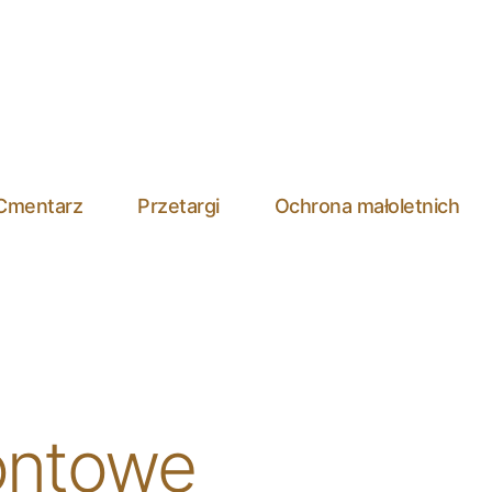
Cmentarz
Przetargi
Ochrona małoletnich
ontowe