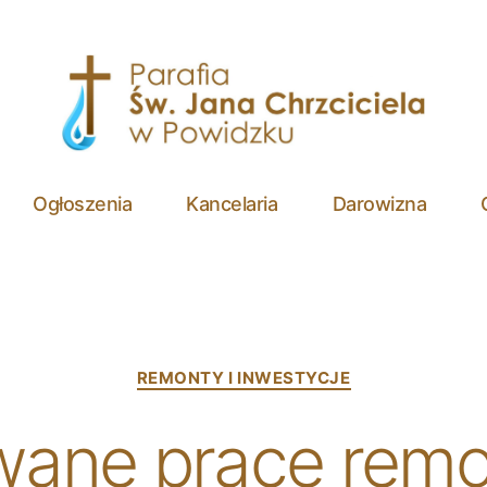
Parafia
św.
Ogłoszenia
Kancelaria
Darowizna
Jana
Chrzciciela
w
Powidzku
Categories
REMONTY I INWESTYCJE
wane prace rem