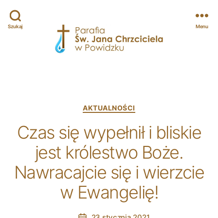
Szukaj
Menu
Parafia
św.
Jana
Chrzciciela
w
Categories
AKTUALNOŚCI
Powidzku
Czas się wypełnił i bliskie
jest królestwo Boże.
Nawracajcie się i wierzcie
w Ewangelię!
23 stycznia 2021
Post